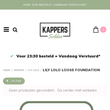
VOOR 23:30 BESTELD =VANDAAG VERSTUURD*
0
Afrekenen in een veilige omgeving
LILY LOLO LOOSE FOUNDATION
HOME
/
MERKEN
/
LILY LOLO
/
FILTER
Geen producten gevonden!...
Ga verder met winkelen