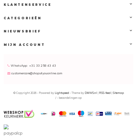
KLANTENSERVICE
CATEGORIEËN
NIEUWSBRIEF
MIJN ACCOUNT
WhatsApp: +31 33 258 43 43
customercare@shops4youonline.com
© Copyright 2026 - Powered by
Lightspeed
- Theme by
DMWS.nl
|
RSS-feed
|
Sitemap
/
-
beoordelingen op