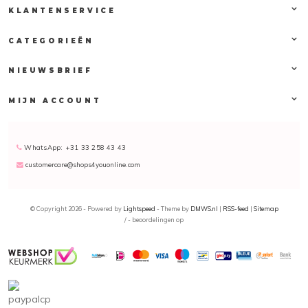
KLANTENSERVICE
CATEGORIEËN
NIEUWSBRIEF
MIJN ACCOUNT
WhatsApp: +31 33 258 43 43
customercare@shops4youonline.com
© Copyright 2026 - Powered by
Lightspeed
- Theme by
DMWS.nl
|
RSS-feed
|
Sitemap
/
-
beoordelingen op