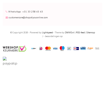
WhatsApp: +31 33 258 43 43
customercare@shops4youonline.com
© Copyright 2026 - Powered by
Lightspeed
- Theme by
DMWS.nl
|
RSS-feed
|
Sitemap
/
-
beoordelingen op