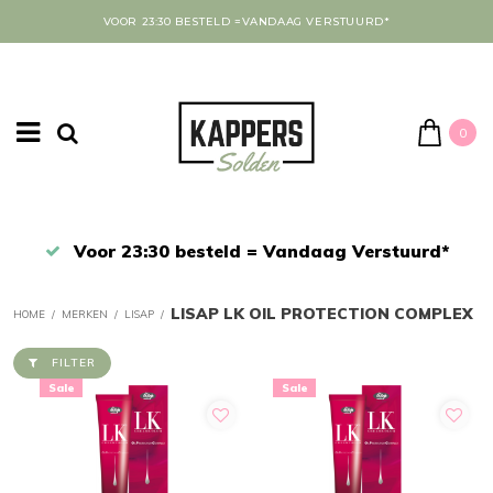
VOOR 23:30 BESTELD =VANDAAG VERSTUURD*
0
Afrekenen in een veilige omgeving
LISAP LK OIL PROTECTION COMPLEX
HOME
/
MERKEN
/
LISAP
/
FILTER
Sale
Sale