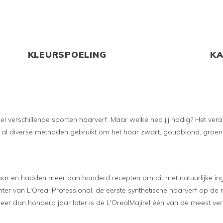
KLEURSPOELING
K
el verschillende soorten haarverf. Maar welke heb jij nodig? Het ve
 al diverse methoden gebruikt om het haar zwart, goudblond, groen,
ar en hadden meer dan honderd recepten om dit met natuurlijke ing
ter van L'Oreal Professional, de eerste synthetische haarverf op de 
eer dan honderd jaar later is de L'OrealMajirel één van de meest ve