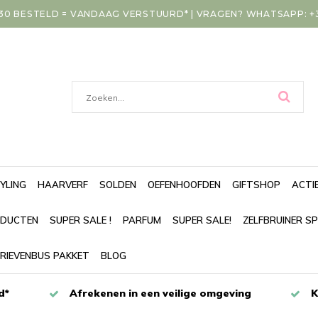
30 BESTELD = VANDAAG VERSTUURD* | VRAGEN? WHATSAPP: +31
YLING
HAARVERF
SOLDEN
OEFENHOOFDEN
GIFTSHOP
ACTI
DUCTEN
SUPER SALE !
PARFUM
SUPER SALE!
ZELFBRUINER S
RIEVENBUS PAKKET
BLOG
d*
Afrekenen in een veilige omgeving
K