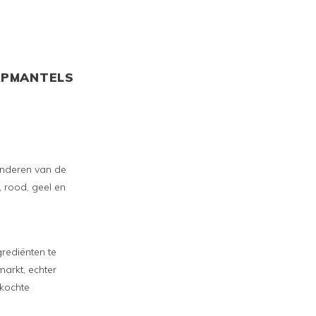
APMANTELS
randeren van de
 rood, geel en
rediënten te
markt, echter
rkochte