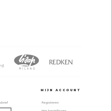
et is belangrijk
MIJN ACCOUNT
olor. Deze
sbrief
Registreren
tkleurd wordt
Mijn bestellingen