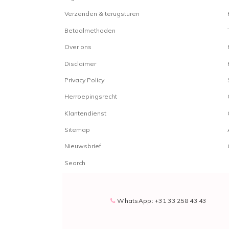
Verzenden & terugsturen
Betaalmethoden
Over ons
Disclaimer
Privacy Policy
Herroepingsrecht
Klantendienst
Sitemap
Nieuwsbrief
Search
WhatsApp: +31 33 258 43 43