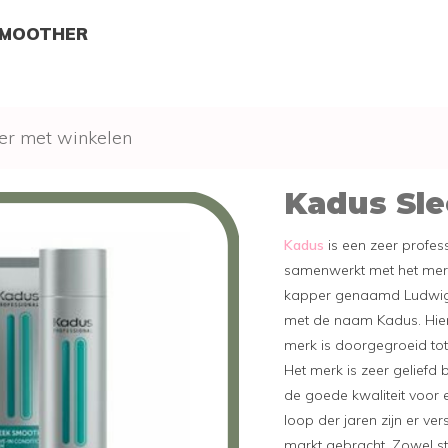
SMOOTHER
er met winkelen
Kadus Sl
Kadus
is een zeer profes
samenwerkt met het merk
kapper genaamd Ludwig 
met de naam Kadus. Hieru
merk is doorgegroeid tot 
Het merk is zeer geliefd 
de goede kwaliteit voor e
loop der jaren zijn er ve
markt gebracht. Zowel sty