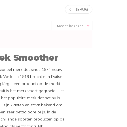
TERUG
Meest bekeken
eek Smoother
sioneel merk dat sinds 1974 nauw
 Wella. In 1919 bracht een Duitse
Kegel een product op de markt
it is het merk voort gegroeid. Het
het populaire merk dat het nu is.
bij zijn klanten en staat bekend om
en zeer betaalbare prijs. In de
rschillende soorten producten op de
ling als verzorging. Elk