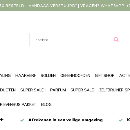
30 BESTELD = VANDAAG VERSTUURD* | VRAGEN? WHATSAPP: +31
YLING
HAARVERF
SOLDEN
OEFENHOOFDEN
GIFTSHOP
ACTI
DUCTEN
SUPER SALE !
PARFUM
SUPER SALE!
ZELFBRUINER S
RIEVENBUS PAKKET
BLOG
d*
Afrekenen in een veilige omgeving
K