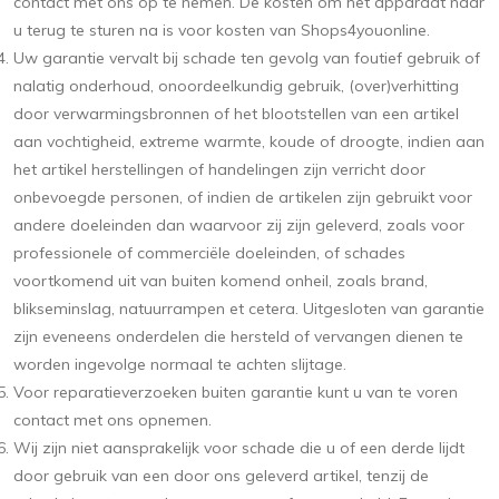
contact met ons op te nemen. De kosten om het apparaat naar
u terug te sturen na is voor kosten van Shops4youonline.
Uw garantie vervalt bij schade ten gevolg van foutief gebruik of
nalatig onderhoud, onoordeelkundig gebruik, (over)verhitting
door verwarmingsbronnen of het blootstellen van een artikel
aan vochtigheid, extreme warmte, koude of droogte, indien aan
het artikel herstellingen of handelingen zijn verricht door
onbevoegde personen, of indien de artikelen zijn gebruikt voor
andere doeleinden dan waarvoor zij zijn geleverd, zoals voor
professionele of commerciële doeleinden, of schades
voortkomend uit van buiten komend onheil, zoals brand,
blikseminslag, natuurrampen et cetera. Uitgesloten van garantie
zijn eveneens onderdelen die hersteld of vervangen dienen te
worden ingevolge normaal te achten slijtage.
Voor reparatieverzoeken buiten garantie kunt u van te voren
contact met ons opnemen.
Wij zijn niet aansprakelijk voor schade die u of een derde lijdt
door gebruik van een door ons geleverd artikel, tenzij de