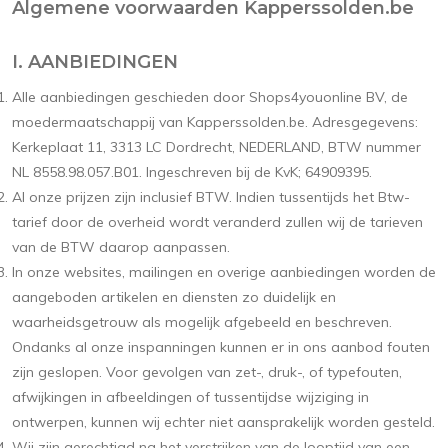
Algemene voorwaarden Kapperssolden.be
I. AANBIEDINGEN
Alle aanbiedingen geschieden door Shops4youonline BV, de
moedermaatschappij van Kapperssolden.be. Adresgegevens:
Kerkeplaat 11, 3313 LC Dordrecht, NEDERLAND, BTW nummer
NL 8558.98.057.B01. Ingeschreven bij de KvK; 64909395.
Al onze prijzen zijn inclusief BTW. Indien tussentijds het Btw-
tarief door de overheid wordt veranderd zullen wij de tarieven
van de BTW daarop aanpassen.
In onze websites, mailingen en overige aanbiedingen worden de
aangeboden artikelen en diensten zo duidelijk en
waarheidsgetrouw als mogelijk afgebeeld en beschreven.
Ondanks al onze inspanningen kunnen er in ons aanbod fouten
zijn geslopen. Voor gevolgen van zet-, druk-, of typefouten,
afwijkingen in afbeeldingen of tussentijdse wijziging in
ontwerpen, kunnen wij echter niet aansprakelijk worden gesteld.
Wij zijn gerechtigd na het verstrijken van de looptijd van een