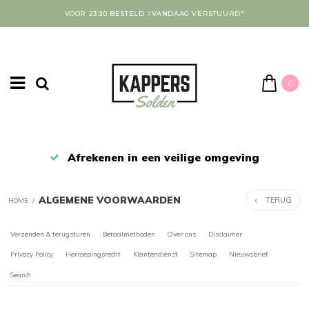
VOOR 23:30 BESTELD =VANDAAG VERSTUURD*
0
Afrekenen in een veilige omgeving
ALGEMENE VOORWAARDEN
TERUG
HOME
/
Verzenden & terugsturen
Betaalmethoden
Over ons
Disclaimer
Privacy Policy
Herroepingsrecht
Klantendienst
Sitemap
Nieuwsbrief
Search