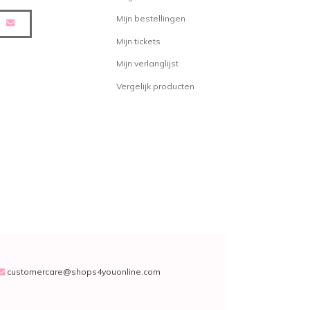
Mijn bestellingen
, waaronder de Snijkoppen, is te
Mijn tickets
be. Deze producten zijn snel,
Mijn verlanglijst
 te bestellen. Natuurlijk tegen de
Vergelijk producten
 onze webshop in de gaten voor de
ies en kortingscodes, zodat jij
tra voordelig kunt bestellen.
eden wij een groot gamma
cten aan, tegen de beste
orden verstuurd vanuit ons
t midden van het land. Honderden
lijks ons magazijn op weg naar
customercare@shops4youonline.com
 vragen over producten of
ust onze klantendienst. Wij zijn te