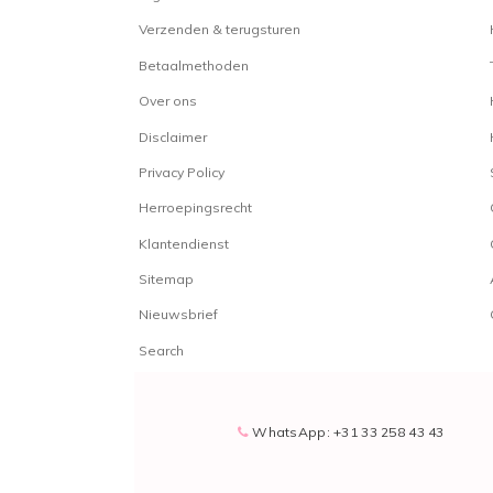
Verzenden & terugsturen
Betaalmethoden
Over ons
Disclaimer
Privacy Policy
Herroepingsrecht
Klantendienst
Sitemap
Nieuwsbrief
Search
WhatsApp: +31 33 258 43 43