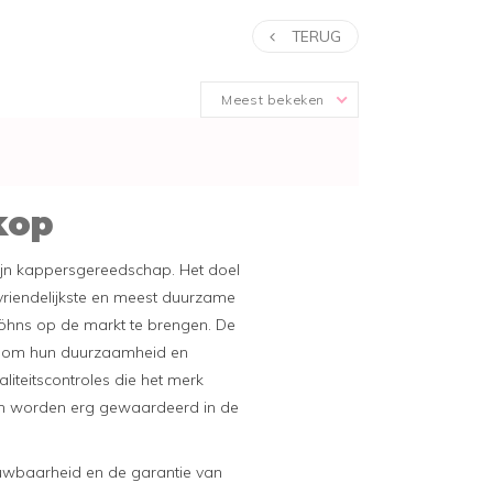
TERUG
Meest bekeken
kop
jn kappersgereedschap. Het doel
vriendelijkste en meest duurzame
föhns op de markt te brengen. De
 om hun duurzaamheid en
iteitscontroles die het merk
ten worden erg gewaardeerd in de
ouwbaarheid en de garantie van