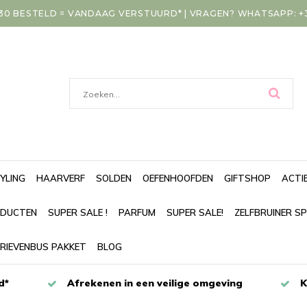
30 BESTELD = VANDAAG VERSTUURD* | VRAGEN? WHATSAPP: +31
YLING
HAARVERF
SOLDEN
OEFENHOOFDEN
GIFTSHOP
ACTI
DUCTEN
SUPER SALE !
PARFUM
SUPER SALE!
ZELFBRUINER S
RIEVENBUS PAKKET
BLOG
d*
Afrekenen in een veilige omgeving
K