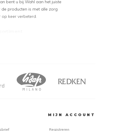
 bent u bij Wahl aan het juiste
r de producten is met alle zorg
 op keer verbeterd.
sortiment
eklikt op trimmers en tondeuses.
 aan vervanging toe, maar worden
s de aanschaf van een losse
de snijmessen zijn te vinden op
es
mes
ne
2 Plus
es
s
MIJN ACCOUNT
nijmes
sbrief
Registreren