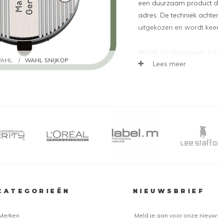
een duurzaam product dan
adres. De techniek achte
uitgekozen en wordt keer
Wahl Snijkoppen As
AHL
/
WAHL SNIJKOP
Lees meer
Snijkoppen worden vastg
Is uw apparaat nog niet
de messen te bot? Dan i
snijkop ideaal! De volgen
onze website:
Wahl Magic Clip Snijm
Wahl Super Micro Snij
Wahl Snijmes All-In-O
Wahl Snijmes Sterling 
Wahl Icon Taper Snijm
Wahl Pro Basic Snijme
CATEGORIEËN
NIEUWSBRIEF
Wahl Super Trimmer S
Wahl Detailer Snijmes
Merken
Meld je aan voor onze nieuw