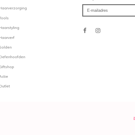
Wahl Collectie
Haarverzorging
De gehele
Wahl
collectie
Tools
vinden op kapperssolden.
Haarstyling
veilig en eenvoudig online
Haarverf
scherpste prijzen. Houd
laatste aanbiedingen, act
Solden
jouw favoriete product ex
Oefenhoofden
Giftshop
Klantendienst
Actie
Op Kapperssolden.be bi
Outlet
professionele haarprodu
promoties! Alle orders w
logistiek magazijn in he
pakketten verlaten dage
een tevreden klant. Voor
leveringen, contacteer ger