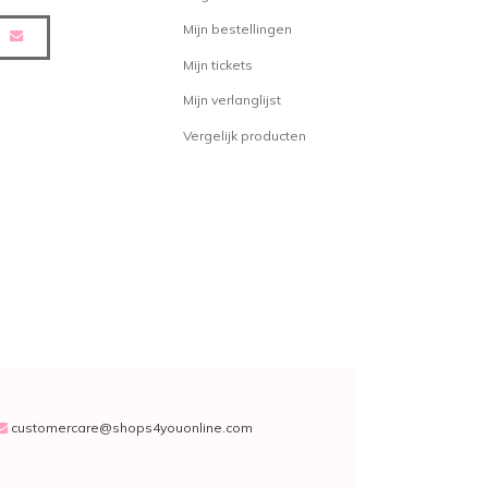
op is op onze site is de
Liquid
Mijn bestellingen
 is uit te smeren als een gel. De
um hold en geeft veel glans aan
Mijn tickets
 daarnaast zeer eenvoudig in
Mijn verlanglijst
 uit het haar te wassen.
Vergelijk producten
de als bij een gel.
ar
r te wassen
nservice
uurd vanuit ons logistiek magazijn
nd. Honderden pakketten verlaten
p weg naar een tevreden klant.
customercare@shops4youonline.com
ver een bepaald product, wil je
het verven van je haar of ben je