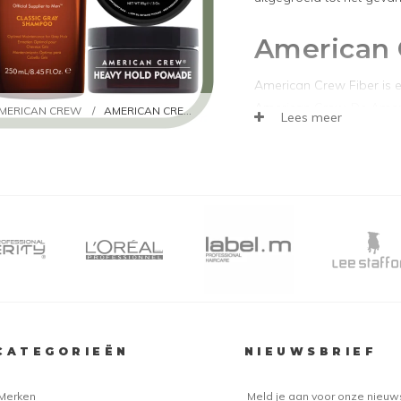
American 
American Crew Fiber is 
American Crew. De Ameri
MERICAN CREW
/
AMERICAN CREW WAX
Lees meer
versteviging vanaf de haa
enorm veel textuur en e
garandeert het product 2
Crew Wax is een ultieme 
gewenste model te bren
24 uur lang controle
Volume boost
Enorm veel textuur
Stevige hold
Matte look
CATEGORIEËN
NIEUWSBRIEF
American Crew Liq
Merken
Meld je aan voor onze nieuw