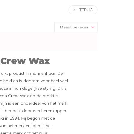
TERUG
Meest bekeken
 Crew Wax
ruikt product in mannenhaar. De
e hold en is daarom voor heel veel
e in hun dagelijkse styling. Dit is
can Crew Wax op de markt is
lijn is een onderdeel van het merk
 is bedacht door een herenkapper
 in 1994. Hij begon met de
n het merk en later is het
ieerde merk dat het nu is.