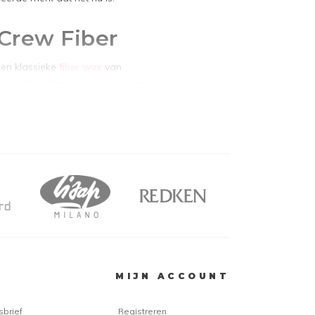
Crew Fiber
een klassieke
fiber wax
van
can Crew Fiber zorgt voor extra
raanzet. Hierdoor krijgt het haar
en volume boost. Daarnaast
4 uur lang controle. De American
stylingproduct om het haar in het
gen.
MIJN ACCOUNT
uid Wax
sbrief
Registreren