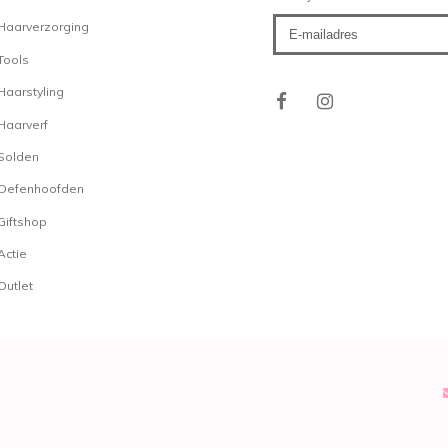
Een andere wax die te ko
Haarverzorging
Wax
. Deze vloeibare wax
wax garandeert een medi
Tools
het haar. Het product is
Haarstyling
gebruik en is gemakkelijk
Haarverf
Vloeibare wax
Definiëren werkt hetzelf
Solden
Medium hold
Oefenhoofden
Geeft glans aan het ha
Giftshop
Gemakkelijk uit het haa
Actie
Outlet
Snelle levering en klante
Alle orders worden verst
in het midden van het la
dagelijks ons magazijn o
Mochten er vragen zijn o
advies over bijvoorbeeld 