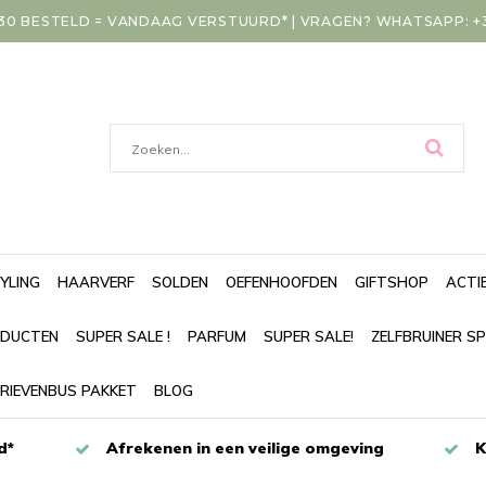
30 BESTELD = VANDAAG VERSTUURD* | VRAGEN? WHATSAPP: +31
YLING
HAARVERF
SOLDEN
OEFENHOOFDEN
GIFTSHOP
ACTI
DUCTEN
SUPER SALE !
PARFUM
SUPER SALE!
ZELFBRUINER S
RIEVENBUS PAKKET
BLOG
d*
Afrekenen in een veilige omgeving
K