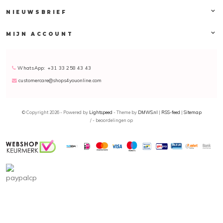
NIEUWSBRIEF
MIJN ACCOUNT
WhatsApp: +31 33 258 43 43
customercare@shops4youonline.com
© Copyright 2026 - Powered by
Lightspeed
- Theme by
DMWS.nl
|
RSS-feed
|
Sitemap
/
-
beoordelingen op