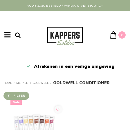
VOOR 23:30 BESTELD =VANDAAG VERSTUURD*
0
Afrekenen in een veilige omgeving
GOLDWELL CONDITIONER
HOME
/
MERKEN
/
GOLDWELL
/
FILTER
Sale