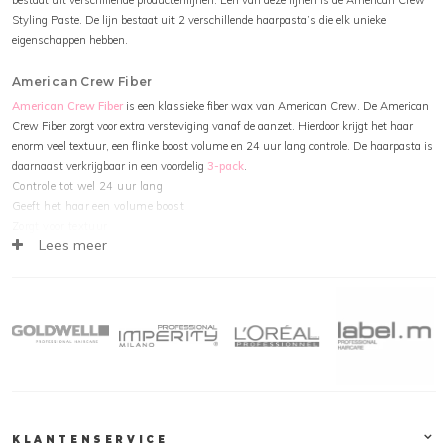
Styling Paste. De lijn bestaat uit 2 verschillende haarpasta’s die elk unieke
eigenschappen hebben.
American Crew Fiber
American Crew Fiber
is een klassieke fiber wax van American Crew. De American
Crew Fiber zorgt voor extra versteviging vanaf de aanzet. Hierdoor krijgt het haar
enorm veel textuur, een flinke boost volume en 24 uur lang controle. De haarpasta is
daarnaast verkrijgbaar in een voordelig
3-pack
.
Controle tot wel 24 uur lang
Geeft het haar een volume boost
Zorgt voor textuur
Lees meer
Stevige hold
Matte look
American Crew Defining Paste
American Crew Defining Paste
is een geweldige paste die zorgt voor meer
stevigheid en extra textuur. Het haar blijft langer goed in model zonder hard te
worden. American Crew Defining Paste geeft een fantastische matte finish aan het
haar en is eenvoudig aan te brengen. Ook is de Defining Paste verkrijgbaar in een
voordelig
3-pack
.
Geeft stevigheid
KLANTENSERVICE