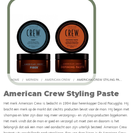
HOME
/
MERKEN
/
AMERICAN CREW
/
AMERICAN CREW STYLING PASTE
American Crew Styling Paste
Het merk American Crew is bedacht in 1994 door herenkapper David Racugglia. Hij
bracht een merk op de markt dat slechts producten bevat voor de man. Hij begon met
shampoo en later zijn daar nog meer verzorgings- en stylingsproducten bijgekomen.
Het merk vindt dat de man er goed en verzorgd uit moet zien en daarom is het
belangrijk dat ook een man veel aandacht aan zijn uiterlijk besteed. American Crew
bestaat uit verschillende productenlijnen. Een van deze lijnen is de American Crew