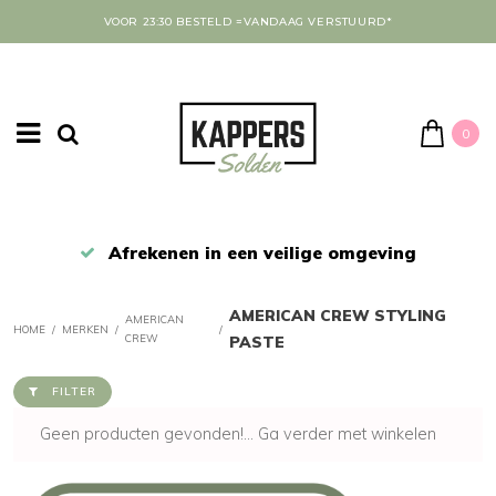
VOOR 23:30 BESTELD =VANDAAG VERSTUURD*
0
Afrekenen in een veilige omgeving
AMERICAN CREW STYLING
AMERICAN
HOME
/
MERKEN
/
/
CREW
PASTE
FILTER
Geen producten gevonden!...
Ga verder met winkelen