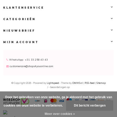
voor zowel
KLANTENSERVICE
professioneel als
particulier gebruik.
CATEGORIEËN
Een kenmerk van de
producten is het
lichte gewicht ervan.
NIEUWSBRIEF
Parlux
MIJN ACCOUNT
assortiment
Met een wijd
assortiment aan
WhatsApp: +31 33 258 43 43
föhns vindt u bij
customercare@shops4youonline.com
Parlux precies wat u
zoekt. De producten
komen met enorm
veel opties in
© Copyright 2026 - Powered by
Lightspeed
- Theme by
DMWS.nl
|
RSS-feed
|
Sitemap
/
-
beoordelingen op
warmtestanden en
snelheden. Half
Door het gebruiken van onze website, ga je akkoord met het gebruik van
jaren tachtig komt
het bedrijf wederom
cookies om onze website te verbeteren.
Dit bericht verbergen
met een revolutionair
Meer over cookies »
nieuwe föhn, de