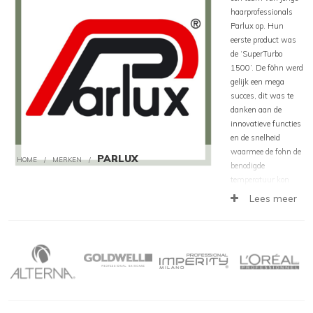
haarprofessionals
Parlux op. Hun
eerste product was
de ‘SuperTurbo
1500’. De föhn werd
gelijk een mega
succes, dit was te
danken aan de
innovatieve functies
en de snelheid
waarmee de fohn de
PARLUX
HOME
/
MERKEN
/
benodigde
temperatuur kon
bereiken.
Lees meer
Alle Parlux
haardrogers worden
ontwikkeld en
geproduceerd in Italië
en wereldwijd
verkocht. De föhns
van het merk zijn
uitermate geschikt