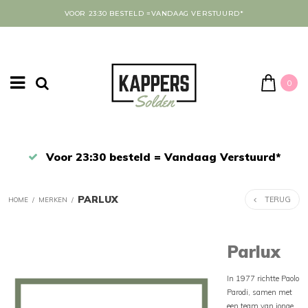
VOOR 23:30 BESTELD =VANDAAG VERSTUURD*
0
43
Voor 23:30 besteld = Vandaag Verstuurd*
PARLUX
TERUG
HOME
/
MERKEN
/
Parlux
In 1977 richtte Paolo
Parodi, samen met
een team van jonge