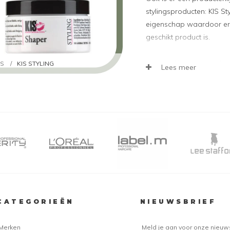
stylingsproducten: KIS St
eigenschap waardoor er 
geschikt product is.
KIS Styling Assorti
IS
/
KIS STYLING
Lees meer
Stylen van het haar met he
opgave. Er zijn ontzette
het haar mee te stylen. Zo
maar ook zijn er waxen 
een zeer populair product
versteviging en het haar 
Daarnaast zijn er nog e
we graag uitlichten:
KIS Shaper
: Maakt het h
KIS Update
: Een modell
CATEGORIEËN
NIEUWSBRIEF
KIS Smoother
: Voor het
KIS Control
: Houdt het 
KIS Styling Laquer
: Fij
Merken
Meld je aan voor onze nieuw