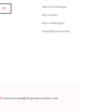
terke hold spray
Mijn bestellingen
: Herstellende spray welke het haar levendig maakt
Mijn tickets
Mijn verlanglijst
rschillende soorten gel. De
Volume
Vergelijk producten
lcoholvrije gel met een zeer lange
aar extra volume en zorgt voor een
at dacht u van de
KeraMan
is een product dat speciaal is
Deze multifunctionele gel houdt
ele dag in model en laat geen
ter in het haar. Als laatste biedt
room Gelly
, een ultra stevige gel
.
customercare@shops4youonline.com
 collectie is te vinden op