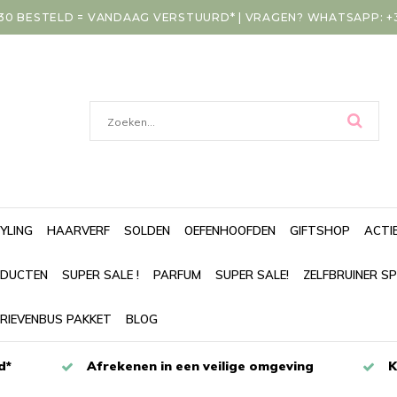
30 BESTELD = VANDAAG VERSTUURD* | VRAGEN? WHATSAPP: +31
YLING
HAARVERF
SOLDEN
OEFENHOOFDEN
GIFTSHOP
ACTI
DUCTEN
SUPER SALE !
PARFUM
SUPER SALE!
ZELFBRUINER S
RIEVENBUS PAKKET
BLOG
d*
Afrekenen in een veilige omgeving
K