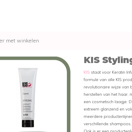
er met winkelen
KIS Stylin
KIS
staat voor Keratin In
formule van alle KIS pro
revolutionaire wijze van b
herstellen van het haar,
een cosmetisch laagje. D
extreem glanzend en vol
meerdere productenlijnen.
verschillende shampoos,
Ook is er een productenli