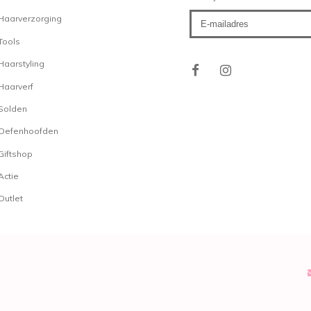
KIS Keraspray
: Super s
Haarverzorging
KIS Keraboost Infusion
Tools
KIS Gel producten
Haarstyling
Het merk KIS verkoopt ve
Haarverf
Gel
bijvoorbeeld, is een a
Solden
hold. De gel geeft het h
Oefenhoofden
fantastische glans. Of w
Hardhold Powergel
. Dit 
Giftshop
ontwikkeld voor mannen. 
Actie
het haar gedurende de h
Outlet
zichtbare witte resten ach
kapperssolden de
KIS G
met een langdurige hold
KIS Styling kopen
De uitgebreide KIS Styling