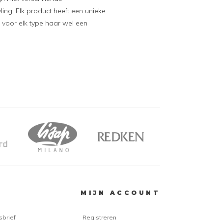
yling. Elk product heeft een unieke
voor elk type haar wel een
ment
t juiste product blijft een lastige
nd veel verschillende producten om
 zijn er verschillende soorten gel,
en haarsprays. De
KIS Gel Wax
is
. Het zorgt voor een flexibele
krijgt een prachtige glans.
nkele andere gewilde producten die
aar dikker en geeft veel volume
eerpasta die het haar body en volume geeft
MIJN ACCOUNT
 wegwerken van kroes en pluis in het haar
kapsel langdurig in model en biedt glans
ne verstevigende haarspray
sbrief
Registreren