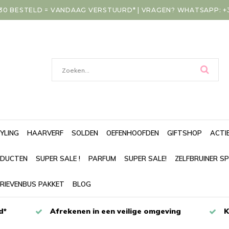
30 BESTELD = VANDAAG VERSTUURD* | VRAGEN? WHATSAPP: +31
YLING
HAARVERF
SOLDEN
OEFENHOOFDEN
GIFTSHOP
ACTI
DUCTEN
SUPER SALE !
PARFUM
SUPER SALE!
ZELFBRUINER S
RIEVENBUS PAKKET
BLOG
d*
Afrekenen in een veilige omgeving
K