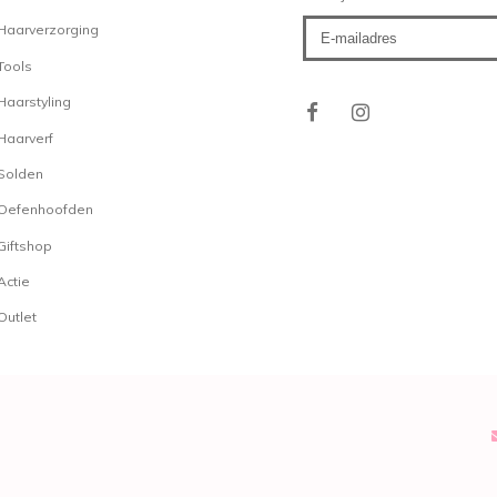
Haarverzorging
Tools
Haarstyling
Haarverf
Solden
Oefenhoofden
Giftshop
Actie
Outlet