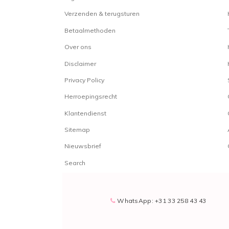
Verzenden & terugsturen
Betaalmethoden
Over ons
Disclaimer
Privacy Policy
Herroepingsrecht
Klantendienst
Sitemap
Nieuwsbrief
Search
WhatsApp: +31 33 258 43 43