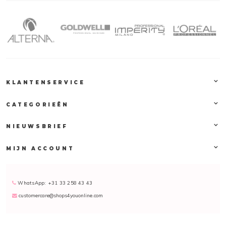
een bekende
producent van
haarproducten voor
zijdezacht haar. Het
gebruik van speciale
ingrediënten is
daarbij heel
belangrijk geworden.
KLANTENSERVICE
Orofluido
CATEGORIEËN
Original
Het product waar het
NIEUWSBRIEF
allemaal mee begon,
en wat zo geliefd is
onder vele, is het
MIJN ACCOUNT
Orofluido Beauty
Elixer
. Dit
verzorgende
WhatsApp: +31 33 258 43 43
schoonheidselixer
customercare@shops4youonline.com
zorgt voor een
ongelooflijke
zachtheid in het