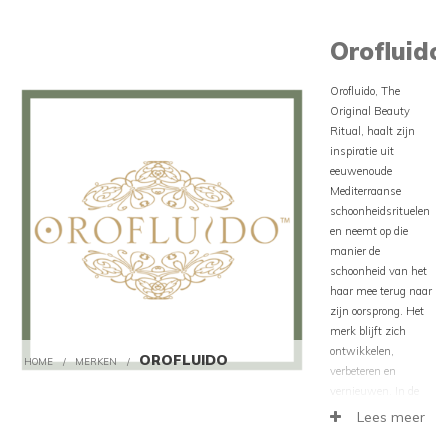
Orofluido
Orofluido, The
Original Beauty
Ritual, haalt zijn
inspiratie uit
eeuwenoude
Mediterraanse
schoonheidsrituelen
en neemt op die
manier de
schoonheid van het
haar mee terug naar
zijn oorsprong. Het
merk blijft zich
ontwikkelen,
OROFLUIDO
HOME
/
MERKEN
/
verbeteren en
vernieuwen. In de
loop der jaren is het
Lees meer
merk uitgegroeid tot