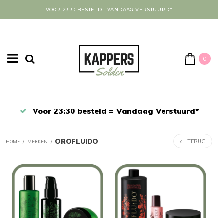
VOOR 23:30 BESTELD =VANDAAG VERSTUURD*
0
Verstuurd*
Afrekenen in een veilige omge
OROFLUIDO
TERUG
HOME
/
MERKEN
/