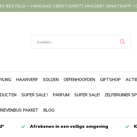
30 BESTELD = VANDAAG VERSTUURD* | VRAGEN? WHATSAPP: +31
YLING
HAARVERF
SOLDEN
OEFENHOOFDEN
GIFTSHOP
ACTI
DUCTEN
SUPER SALE !
PARFUM
SUPER SALE!
ZELFBRUINER S
RIEVENBUS PAKKET
BLOG
d*
Afrekenen in een veilige omgeving
K