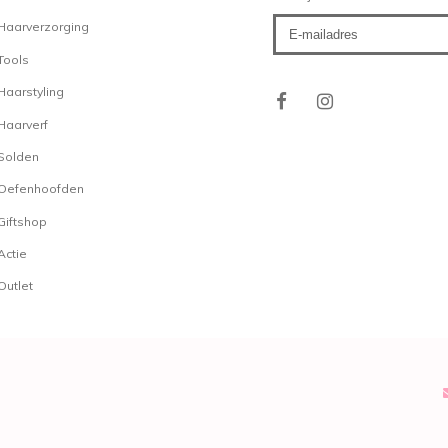
Haarverzorging
Tools
Haarstyling
Haarverf
Solden
Oefenhoofden
Giftshop
Actie
Outlet