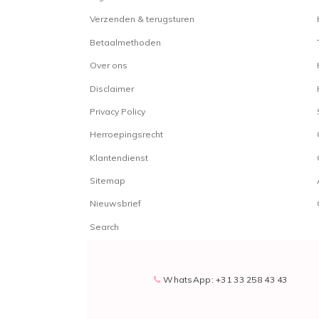
Verzenden & terugsturen
Betaalmethoden
Over ons
Disclaimer
Privacy Policy
Herroepingsrecht
Klantendienst
Sitemap
Nieuwsbrief
Search
WhatsApp: +31 33 258 43 43