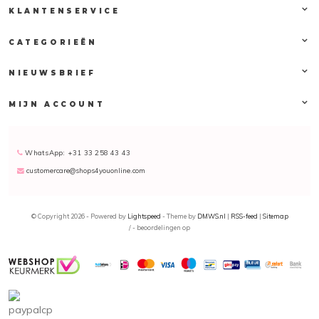
KLANTENSERVICE
CATEGORIEËN
NIEUWSBRIEF
MIJN ACCOUNT
WhatsApp: +31 33 258 43 43
customercare@shops4youonline.com
© Copyright 2026 - Powered by
Lightspeed
- Theme by
DMWS.nl
|
RSS-feed
|
Sitemap
/
-
beoordelingen op