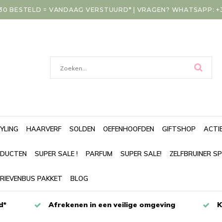
30 BESTELD = VANDAAG VERSTUURD* | VRAGEN? WHATSAPP: +31
YLING
HAARVERF
SOLDEN
OEFENHOOFDEN
GIFTSHOP
ACTI
DUCTEN
SUPER SALE !
PARFUM
SUPER SALE!
ZELFBRUINER S
RIEVENBUS PAKKET
BLOG
d*
Afrekenen in een veilige omgeving
K