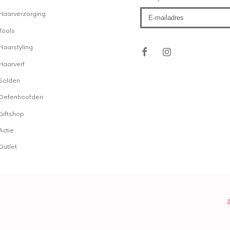
Haarverzorging
Tools
Haarstyling
Haarverf
Solden
Oefenhoofden
Giftshop
Actie
Outlet