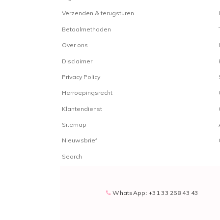
Verzenden & terugsturen
Betaalmethoden
Over ons
Disclaimer
Privacy Policy
Herroepingsrecht
Klantendienst
Sitemap
Nieuwsbrief
Search
WhatsApp: +31 33 258 43 43