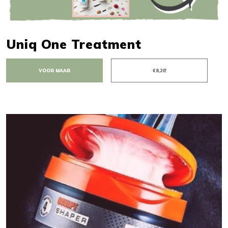
Uniq One Treatment
VOOR MAAR
€8,20!