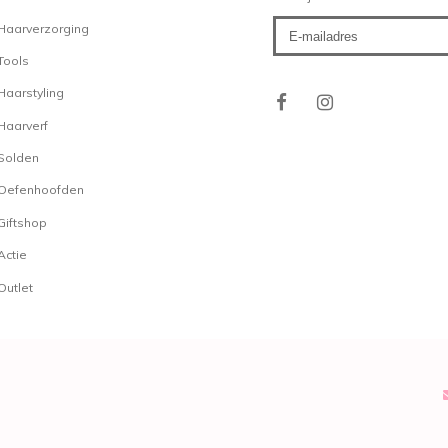
Haarverzorging
Tools
Haarstyling
Haarverf
Solden
Oefenhoofden
Giftshop
Actie
Outlet