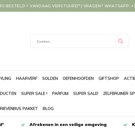
30 BESTELD = VANDAAG VERSTUURD* | VRAGEN? WHATSAPP: +31
YLING
HAARVERF
SOLDEN
OEFENHOOFDEN
GIFTSHOP
ACTI
DUCTEN
SUPER SALE !
PARFUM
SUPER SALE!
ZELFBRUINER S
RIEVENBUS PAKKET
BLOG
d*
Afrekenen in een veilige omgeving
K