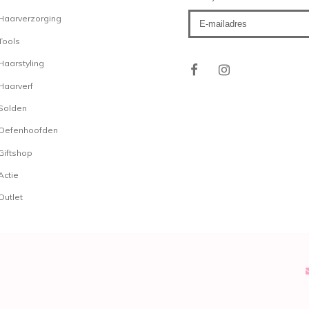
Haarverzorging
Tools
Haarstyling
Haarverf
Solden
Oefenhoofden
Giftshop
Actie
Outlet