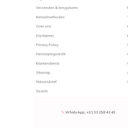
Verzenden & terugsturen
Betaalmethoden
Over ons
Disclaimer
Privacy Policy
Herroepingsrecht
Klantendienst
Sitemap
Nieuwsbrief
Search
WhatsApp: +31 33 258 43 43