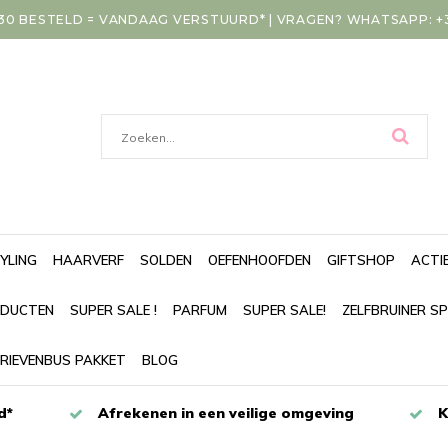
30 BESTELD = VANDAAG VERSTUURD* | VRAGEN? WHATSAPP: +31
YLING
HAARVERF
SOLDEN
OEFENHOOFDEN
GIFTSHOP
ACTI
DUCTEN
SUPER SALE !
PARFUM
SUPER SALE!
ZELFBRUINER S
RIEVENBUS PAKKET
BLOG
d*
Afrekenen in een veilige omgeving
K