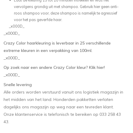
Laat de kleuring 15 tot 20 minuten intrekken en was het
vervolgens grondig uit met shampoo. Gebruik hier geen anti-
roos shampoo voor, deze shampoo is namelijk te agressief
voor het pas geverfde haar.
_x000D_
_x000D_
Crazy Color haarkleuring is leverbaar in 25 verschillende
extreme kleuren in een verpakking van 100ml.
_x000D_
Op zoek naar een andere Crazy Color kleur? Klik hier!
_x000D_
Snelle levering
Alle orders worden verstuurd vanuit ons logistiek magazijn in
het midden van het land. Honderden pakketten verlaten
dagelijks ons magazijn op weg naar een tevreden klant.
Onze klantenservice is telefonisch te bereiken op 033 258 43
43.