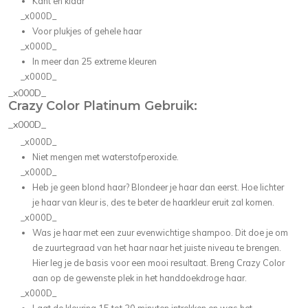
Kant en klaar
_x000D_
Voor plukjes of gehele haar
_x000D_
In meer dan 25 extreme kleuren
_x000D_
_x000D_
Crazy Color Platinum Gebruik:
_x000D_
_x000D_
Niet mengen met waterstofperoxide.
_x000D_
Heb je geen blond haar? Blondeer je haar dan eerst. Hoe lichter
je haar van kleur is, des te beter de haarkleur eruit zal komen.
_x000D_
Was je haar met een zuur evenwichtige shampoo. Dit doe je om
de zuurtegraad van het haar naar het juiste niveau te brengen.
Hier leg je de basis voor een mooi resultaat. Breng Crazy Color
aan op de gewenste plek in het handdoekdroge haar.
_x000D_