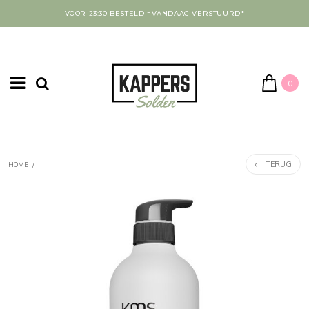
VOOR 23:30 BESTELD =VANDAAG VERSTUURD*
0
TERUG
HOME
/