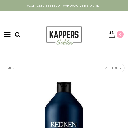
VOOR 23:30 BESTELD =VANDAAG VERSTUURD*
0
TERUG
HOME
/