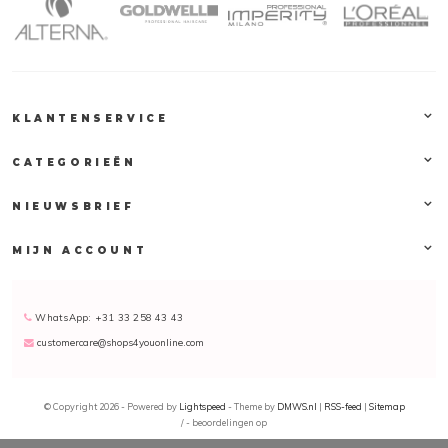
KLANTENSERVICE
CATEGORIEËN
NIEUWSBRIEF
MIJN ACCOUNT
WhatsApp: +31 33 258 43 43
customercare@shops4youonline.com
© Copyright 2026 - Powered by
Lightspeed
- Theme by
DMWS.nl
|
RSS-feed
|
Sitemap
/
-
beoordelingen op