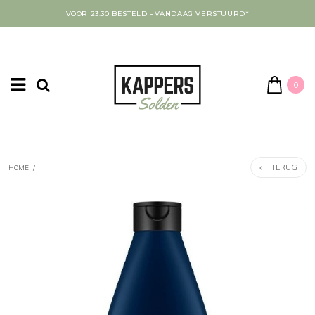
VOOR 23:30 BESTELD =VANDAAG VERSTUURD*
0
TERUG
HOME
/