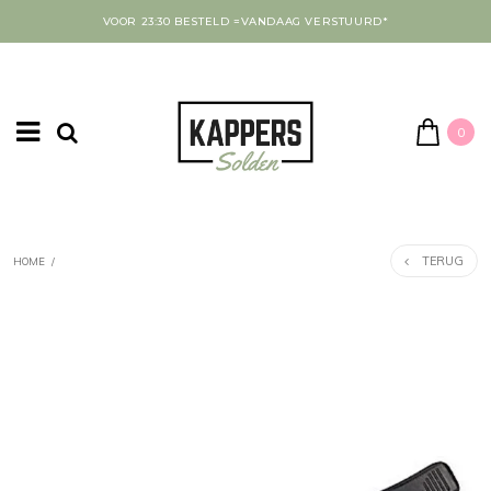
VOOR 23:30 BESTELD =VANDAAG VERSTUURD*
0
TERUG
HOME
/