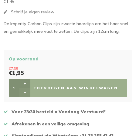
€1,95
Schrijf je eigen review
De Imperity Carbon Clips zijn zwarte haarclips om het haar snel
en gemakkelijk mee vast te zetten. De clips zijn 12cm lang.
Op voorraad
€7,85
€1,95
+
TOEVOEGEN AAN WINKELWAGEN
-
Voor 23:30 besteld = Vandaag Verstuurd*
Afrekenen in een veilige omgeving
Klantendienst via WhatsApp: +31 33 258 43 43