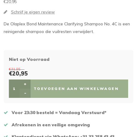
€20,95
Schrijf je eigen review
De Olaplex Bond Maintenance Clarifying Shampoo No. 4C is een
reinigende shampoo die vuilresten verwijdert.
Niet op Voorraad
€31,85
€20,95
+
TOEVOEGEN AAN WINKELWAGEN
-
Voor 23:30 besteld = Vandaag Verstuurd*
Afrekenen in een veilige omgeving
Klantendienst via WhatsApp: +31 33 258 43 43