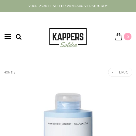
VOOR 23:30 BESTELD =VANDAAG VERSTUURD*
0
TERUG
HOME
/