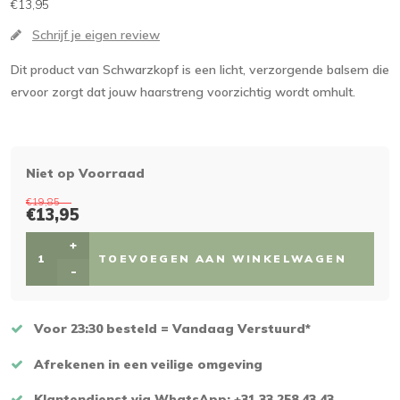
€13,95
Schrijf je eigen review
Dit product van Schwarzkopf is een licht, verzorgende balsem die
ervoor zorgt dat jouw haarstreng voorzichtig wordt omhult.
Niet op Voorraad
€19,85
€13,95
+
TOEVOEGEN AAN WINKELWAGEN
-
Voor 23:30 besteld = Vandaag Verstuurd*
Afrekenen in een veilige omgeving
Klantendienst via WhatsApp: +31 33 258 43 43