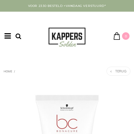
VOOR 23:30 BESTELD =VANDAAG VERSTUURD*
0
TERUG
HOME
/