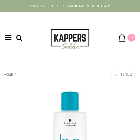
VOOR 23:30 BESTELD =VANDAAG VERSTUURD*
0
TERUG
HOME
/