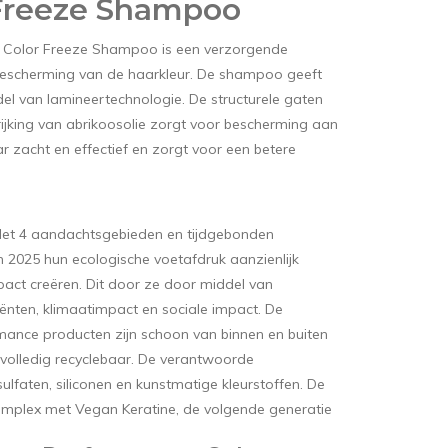
Freeze Shampoo
Color Freeze Shampoo is een verzorgende
escherming van de haarkleur. De shampoo geeft
el van lamineertechnologie. De structurele gaten
ijking van abrikoosolie zorgt voor bescherming aan
 zacht en effectief en zorgt voor een betere
Met 4 aandachtsgebieden en tijdgebonden
 2025 hun ecologische voetafdruk aanzienlijk
mpact creëren. Dit door ze door middel van
nten, klimaatimpact en sociale impact. De
mance producten zijn schoon van binnen en buiten
volledig recyclebaar. De verantwoorde
sulfaten, siliconen en kunstmatige kleurstoffen. De
mplex met Vegan Keratine, de volgende generatie