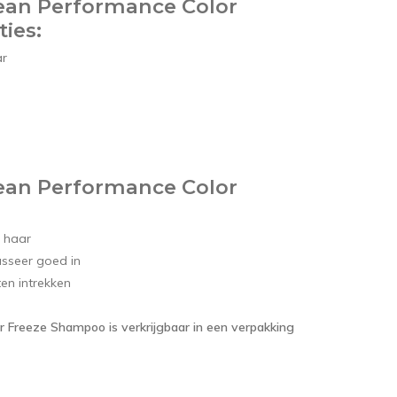
ean Performance Color
ies:
ar
ean Performance Color
 haar
sseer goed in
en intrekken
 Freeze Shampoo is verkrijgbaar in een verpakking