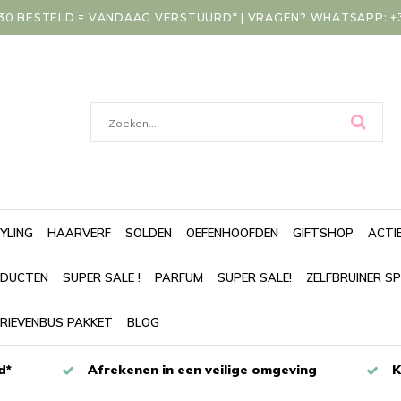
30 BESTELD = VANDAAG VERSTUURD* | VRAGEN? WHATSAPP: +31
YLING
HAARVERF
SOLDEN
OEFENHOOFDEN
GIFTSHOP
ACTI
DUCTEN
SUPER SALE !
PARFUM
SUPER SALE!
ZELFBRUINER S
RIEVENBUS PAKKET
BLOG
d*
Afrekenen in een veilige omgeving
K