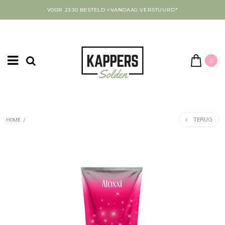
VOOR 23:30 BESTELD =VANDAAG VERSTUURD*
0
TERUG
HOME
/