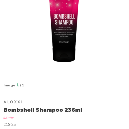
1
Image
/ 1
ALOXXI
Bombshell Shampoo 236ml
€31,20
€19,25