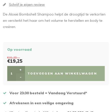
Schrijf je eigen review
De Aloxxi Bombshell Shampoo helpt de droogtijd te verkorten
en versterkt het haar om het volume te herstellen en body te
creëren.
Op voorraad
€31,20
€19,25
+
TOEVOEGEN AAN WINKELWAGEN
-
Voor 23:30 besteld = Vandaag Verstuurd*
Afrekenen in een veilige omgeving