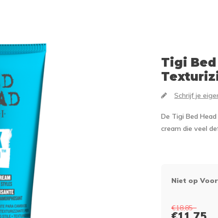
Tigi
Bed 
Texturiz
Schrijf je eig
De Tigi Bed Head 
cream die veel def
Niet op Voo
€18,85
€11,75