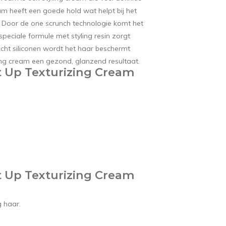
am heeft een goede hold wat helpt bij het
r. Door de one scrunch technologie komt het
peciale formule met styling resin zorgt
icht siliconen wordt het haar beschermt
ling cream een gezond, glanzend resultaat.
It Up Texturizing Cream
It Up Texturizing Cream
 haar.