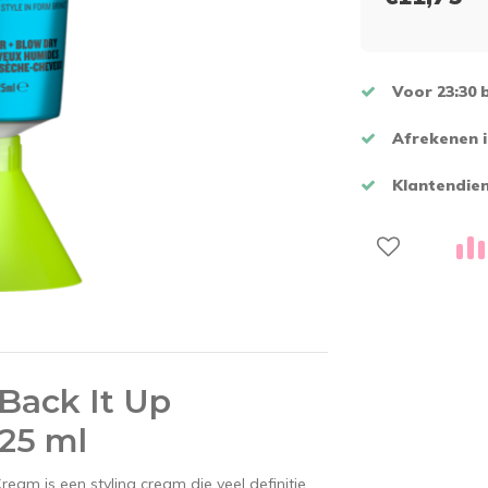
Voor 23:30 
Afrekenen i
Klantendien
 Back It Up
125 ml
ream is een styling cream die veel definitie