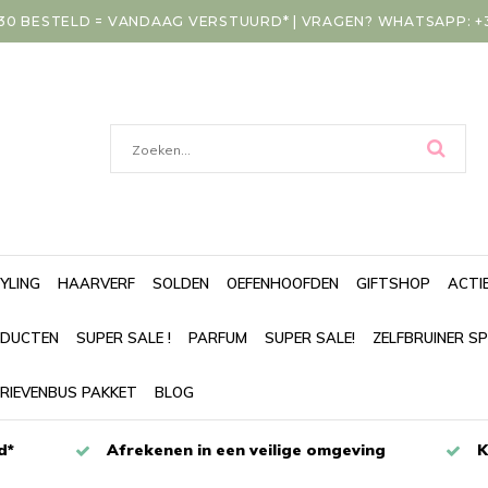
30 BESTELD = VANDAAG VERSTUURD* | VRAGEN? WHATSAPP: +31
YLING
HAARVERF
SOLDEN
OEFENHOOFDEN
GIFTSHOP
ACTI
DUCTEN
SUPER SALE !
PARFUM
SUPER SALE!
ZELFBRUINER S
RIEVENBUS PAKKET
BLOG
d*
Afrekenen in een veilige omgeving
K