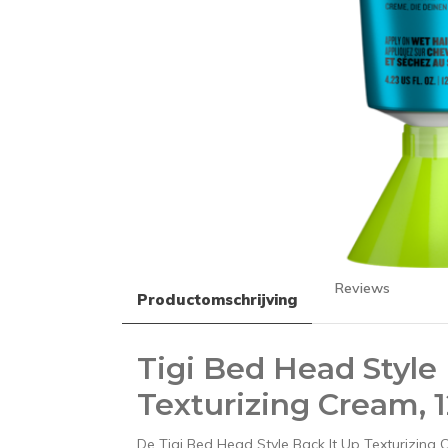
Reviews
Productomschrijving
Tigi Bed Head Style
Texturizing Cream, 
De Tigi Bed Head Style Back It Up Texturizing C