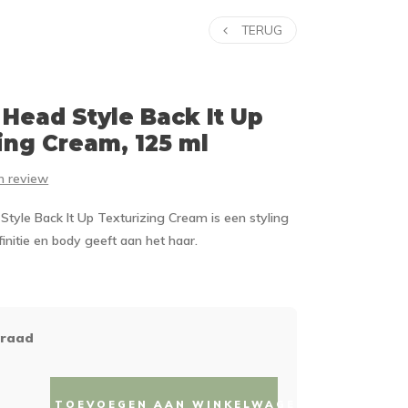
TERUG
Head Style Back It Up
ing Cream, 125 ml
en review
Style Back It Up Texturizing Cream is een styling
initie en body geeft aan het haar.
rraad
TOEVOEGEN AAN WINKELWAGEN