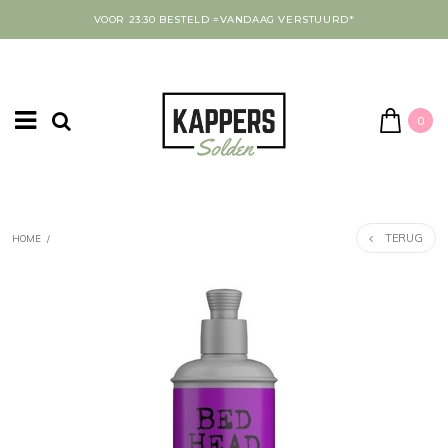
VOOR 23:30 BESTELD =VANDAAG VERSTUURD*
0
TERUG
HOME
/