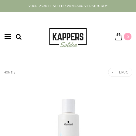
VOOR 23:30 BESTELD =VANDAAG VERSTUURD*
0
TERUG
HOME
/