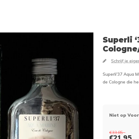
Superli ‘
Cologne/
Schrijf je eig
Superli'37 Aqua M
de Cologne die hee
Niet op Voo
€33,85
€21,95