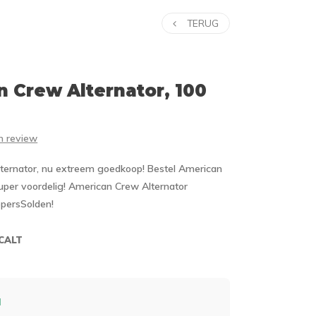
TERUG
n Crew
Alternator, 100
en review
ternator, nu extreem goedkoop! Bestel American
uper voordelig! American Crew Alternator
ppersSolden!
CALT
d