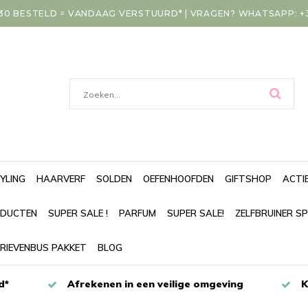
30 BESTELD = VANDAAG VERSTUURD* | VRAGEN? WHATSAPP: +31
YLING
HAARVERF
SOLDEN
OEFENHOOFDEN
GIFTSHOP
ACTI
DUCTEN
SUPER SALE !
PARFUM
SUPER SALE!
ZELFBRUINER S
RIEVENBUS PAKKET
BLOG
d*
Afrekenen in een veilige omgeving
K