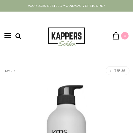
VOOR 23:30 BESTELD =VANDAAG VERSTUURD*
0
TERUG
HOME
/