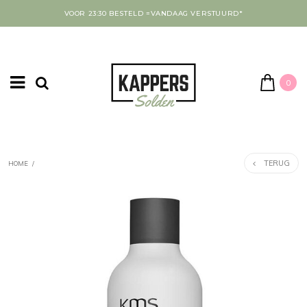
VOOR 23:30 BESTELD =VANDAAG VERSTUURD*
0
TERUG
HOME
/