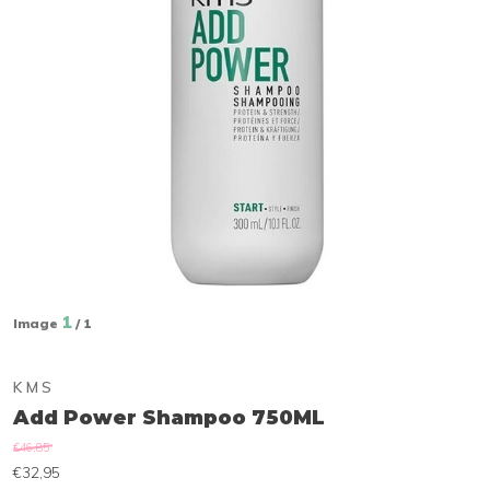
1
Image
/ 1
KMS
Add Power Shampoo 750ML
€46,85
€32,95