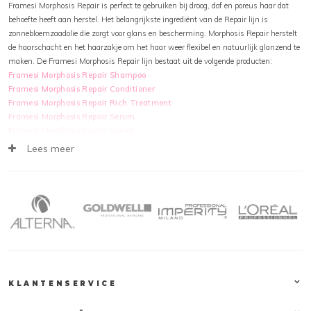
Framesi Morphosis Repair is perfect te gebruiken bij droog, dof en poreus haar dat
behoefte heeft aan herstel. Het belangrijkste ingrediënt van de Repair lijn is
zonnebloemzaadolie die zorgt voor glans en bescherming. Morphosis Repair herstelt
de haarschacht en het haarzakje om het haar weer flexibel en natuurlijk glanzend te
maken. De Framesi Morphosis Repair lijn bestaat uit de volgende producten:
Framesi Morphosis Repair Shampoo
Framesi Morphosis Repair Conditioner
Framesi Morphosis Repair Rich Treatment
Framesi Morphosis Repair Serum
Framesi Morphosis Repair Velvet
Lees meer
Framesi Morphosis Repair Shampoo & Conditioner
Framesi Morphosis Repair Shampoo, een shampoo geschikt voor normaal tot fijn
haar dat beschadigd is door chemische behandelingen. Deze shampoo herstelt het
haar en de hoofdhuid op sublieme wijze. Door ook de hoofdhuid te herstellen, wordt
de basis van het haar hersteld en zal het haar steeds sterker worden. Framesi
Morphosis Repair Shampoo versterkt en herstelt de haarschubben. Daarnaast wordt
het haar voorzien van een prachtige glans en krijgt het haar een volumeboost na het
gebruik van deze shampoo.
De verzorgende conditioner is ideaal om de haren te verzorgen na een chemische
KLANTENSERVICE
behandeling. De Repair Conditioner heeft een lichte textuur die het haar
binnendringt, dit allemaal zonder het haar zwaar te maken. Deze conditioner is