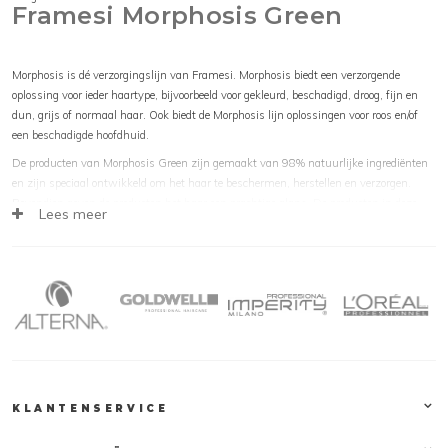
Framesi Morphosis Green
Morphosis is dé verzorgingslijn van Framesi. Morphosis biedt een verzorgende
oplossing voor ieder haartype, bijvoorbeeld voor gekleurd, beschadigd, droog, fijn en
dun, grijs of normaal haar. Ook biedt de Morphosis lijn oplossingen voor roos en/of
een beschadigde hoofdhuid.
De producten van Morphosis Green zijn gemaakt van 98% natuurlijke ingrediënten
en zijn speciaal ontwikkeld om het haar te beschermen, herstellen en verzorgen.
Bovendien geven de producten het haar een prachtige glans. De producten in deze
Lees meer
Morphosis Green lijn zijn:
Framesi Morphosis Green Daily Shampoo
Framesi Morphosis Green Daily Conditioner
Framesi Morphosis Green Moisturizing Mask
Framesi Morphosis Green Oil Infusion
Framesi Morphosis Green Daily Shampoo
Framesi Morphosis Green Daily Shampoo is een beschermende shampoo. Dankzij
de unieke samenstelling met meer dan 98% natuurlijke ingrediënten wordt het haar
optimaal hersteld en verzorgd. Dankzij Framesi Morphosis Green Daily Shampoo
krijgt het haar een stralende glans en wordt de gezondheid van het haar
KLANTENSERVICE
geoptimaliseerd. Het haar wordt verzacht terwijl pluis wordt voorkomen.