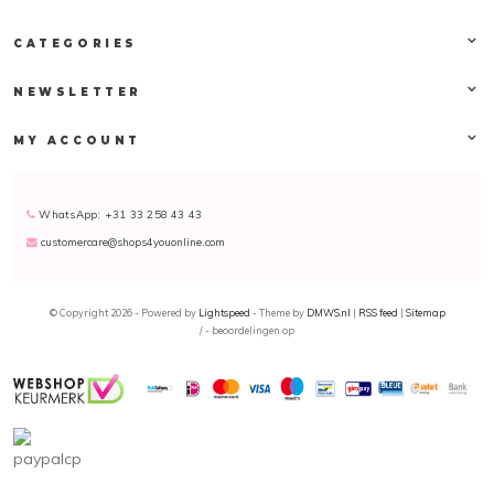
CATEGORIES
NEWSLETTER
MY ACCOUNT
WhatsApp: +31 33 258 43 43
customercare@shops4youonline.com
© Copyright 2026 - Powered by
Lightspeed
- Theme by
DMWS.nl
|
RSS feed
|
Sitemap
/
-
beoordelingen op