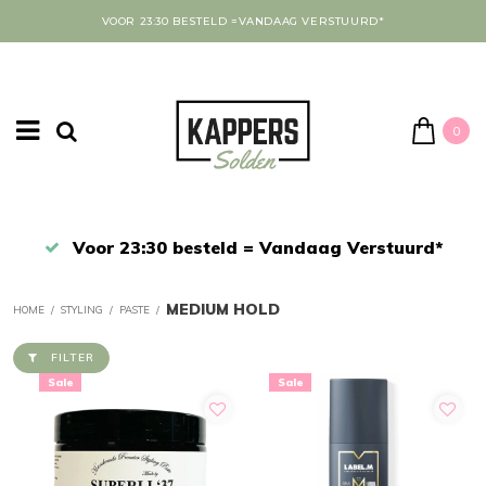
VOOR 23:30 BESTELD =VANDAAG VERSTUURD*
0
Afrekenen in een veilige omgeving
MEDIUM HOLD
HOME
/
STYLING
/
PASTE
/
FILTER
Sale
Sale