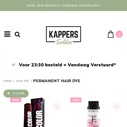
VOOR 23:30 BESTELD =VANDAAG VERSTUURD*
0
Afrekenen in een veilige omgeving
PERMANENT HAIR DYE
HOME
/
HAIR DYE
/
FILTER
Sale
Sale