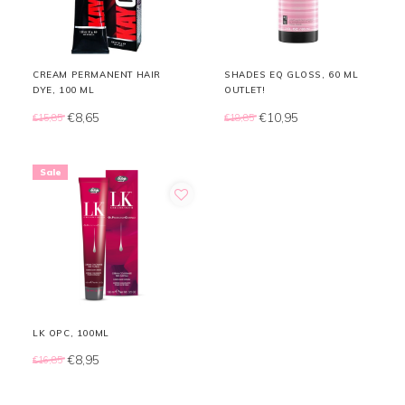
CREAM PERMANENT HAIR
SHADES EQ GLOSS, 60 ML
DYE, 100 ML
OUTLET!
€8,65
€10,95
€15,85
€18,85
Sale
LK OPC, 100ML
€8,95
€16,85