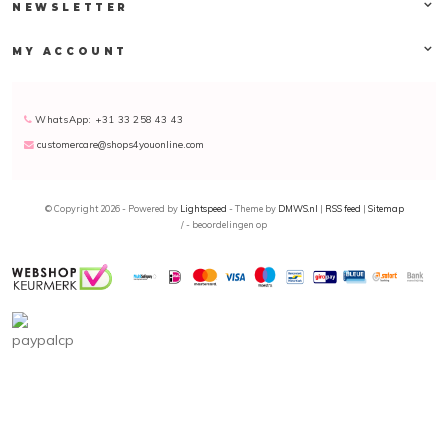
NEWSLETTER
MY ACCOUNT
WhatsApp: +31 33 258 43 43
customercare@shops4youonline.com
© Copyright 2026 - Powered by
Lightspeed
- Theme by
DMWS.nl
|
RSS feed
|
Sitemap
/
-
beoordelingen op