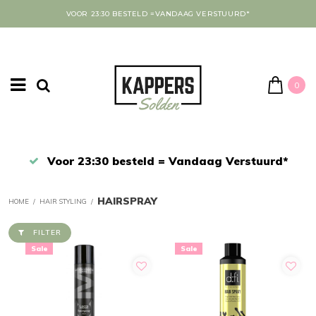
VOOR 23:30 BESTELD =VANDAAG VERSTUURD*
0
Afrekenen in een veilige omgeving
HAIRSPRAY
HOME
/
HAIR STYLING
/
FILTER
Sale
Sale