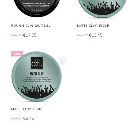
ROUGH CLAY 20, 75ML
MATTE CLAY 150GR
€17,95
€13,45
€25,85
€19,85
Sale
MATTE CLAY 75GR
€8,45
€14,85