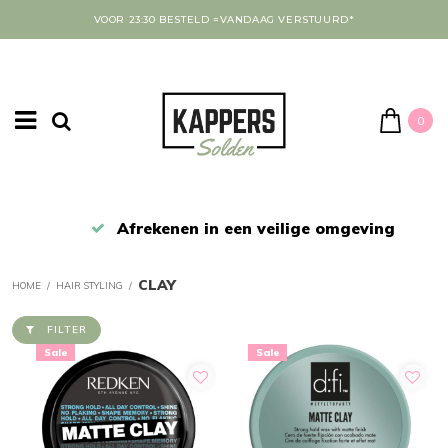
VOOR 23:30 BESTELD =VANDAAG VERSTUURD*
0
Afrekenen in een veilige omgeving
CLAY
HOME
/
HAIR STYLING
/
FILTER
Sale
Sale