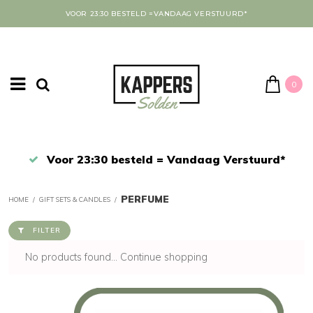
VOOR 23:30 BESTELD =VANDAAG VERSTUURD*
0
Afrekenen in een veilige omgeving
PERFUME
HOME
/
GIFT SETS & CANDLES
/
FILTER
No products found...
Continue shopping