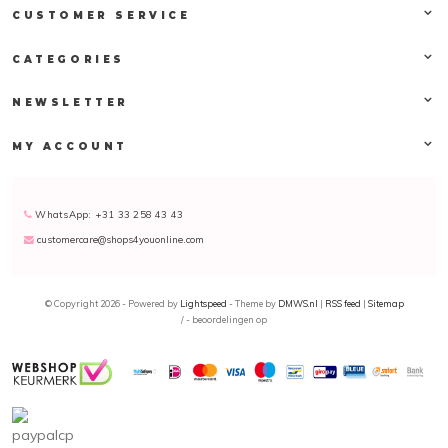
CUSTOMER SERVICE
CATEGORIES
NEWSLETTER
MY ACCOUNT
WhatsApp: +31 33 258 43 43
customercare@shops4youonline.com
© Copyright 2026 - Powered by
Lightspeed
- Theme by
DMWS.nl
|
RSS feed
|
Sitemap
/
-
beoordelingen op