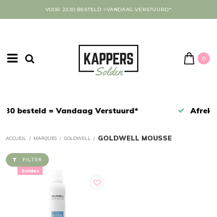
VOOR 23:30 BESTELD =VANDAAG VERSTUURD*
0
Afrekenen in een veilige omgeving
GOLDWELL MOUSSE
ACCUEIL
/
MARQUES
/
GOLDWELL
/
FILTER
Soldes