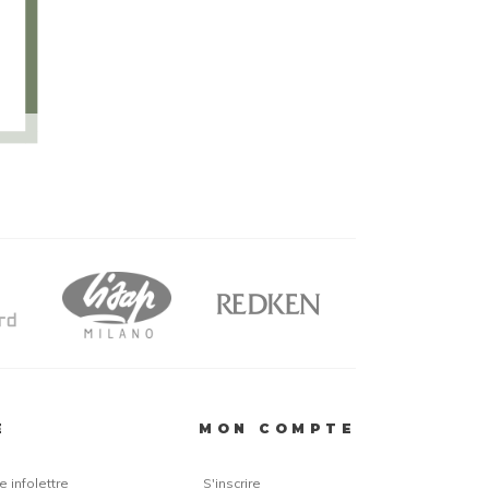
E
MON COMPTE
 infolettre
S'inscrire